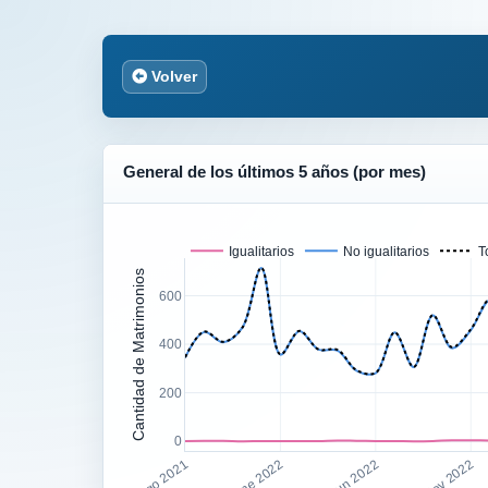
Volver
General de los últimos 5 años (por mes)
Igualitarios
No igualitarios
T
Cantidad de Matrimonios
600
400
200
0
Ago 2021
Ene 2022
Jun 2022
Nov 2022