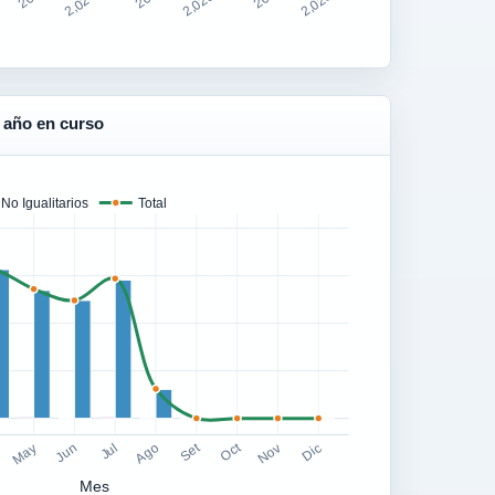
2,024.5
2,025.5
2,026.5
 año en curso
No Igualitarios
Total
Set
Oct
May
Jun
Jul
Ago
Nov
Dic
Mes