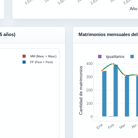
2,020.5
2,021.5
2,022.5
2,023.5
Año
 5 años)
Matrimonios mensuales del
Igualitarios
MM (Masc + Masc)
FF (Fem + Fem)
400
Cantidad de matrimonios
300
200
100
0
Ene
Feb
Mar
Abr